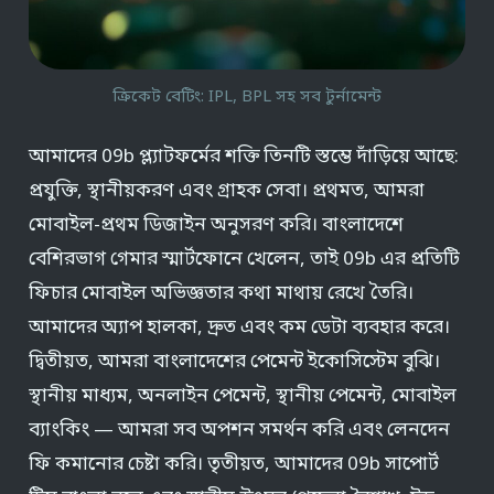
ক্রিকেট বেটিং: IPL, BPL সহ সব টুর্নামেন্ট
আমাদের 09b প্ল্যাটফর্মের শক্তি তিনটি স্তম্ভে দাঁড়িয়ে আছে:
প্রযুক্তি, স্থানীয়করণ এবং গ্রাহক সেবা। প্রথমত, আমরা
মোবাইল-প্রথম ডিজাইন অনুসরণ করি। বাংলাদেশে
বেশিরভাগ গেমার স্মার্টফোনে খেলেন, তাই 09b এর প্রতিটি
ফিচার মোবাইল অভিজ্ঞতার কথা মাথায় রেখে তৈরি।
আমাদের অ্যাপ হালকা, দ্রুত এবং কম ডেটা ব্যবহার করে।
দ্বিতীয়ত, আমরা বাংলাদেশের পেমেন্ট ইকোসিস্টেম বুঝি।
স্থানীয় মাধ্যম, অনলাইন পেমেন্ট, স্থানীয় পেমেন্ট, মোবাইল
ব্যাংকিং — আমরা সব অপশন সমর্থন করি এবং লেনদেন
ফি কমানোর চেষ্টা করি। তৃতীয়ত, আমাদের 09b সাপোর্ট