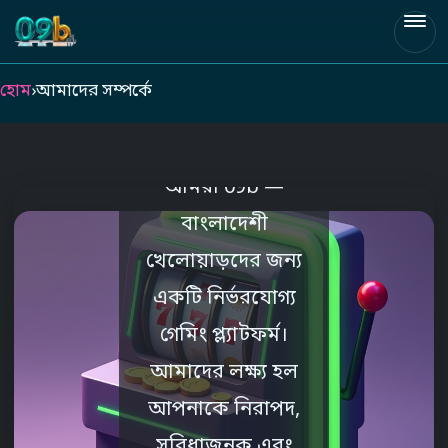
09b
এর
09b
গল্প: কারা
আমরা ও
হোম
›
আমাদের সম্পর্কে
কী করি
আমরা 09b —
বাংলাদেশী
খেলোয়াড়দের জন্য
একটি নির্ভরযোগ্য
গেমিং প্ল্যাটফর্ম।
আমাদের লক্ষ্য হল
আপনাকে নিরাপদ,
সুবিধাজনক এবং