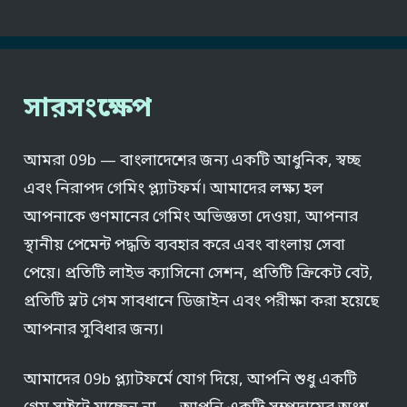
সারসংক্ষেপ
আমরা 09b — বাংলাদেশের জন্য একটি আধুনিক, স্বচ্ছ
এবং নিরাপদ গেমিং প্ল্যাটফর্ম। আমাদের লক্ষ্য হল
আপনাকে গুণমানের গেমিং অভিজ্ঞতা দেওয়া, আপনার
স্থানীয় পেমেন্ট পদ্ধতি ব্যবহার করে এবং বাংলায় সেবা
পেয়ে। প্রতিটি লাইভ ক্যাসিনো সেশন, প্রতিটি ক্রিকেট বেট,
প্রতিটি স্লট গেম সাবধানে ডিজাইন এবং পরীক্ষা করা হয়েছে
আপনার সুবিধার জন্য।
আমাদের 09b প্ল্যাটফর্মে যোগ দিয়ে, আপনি শুধু একটি