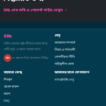
09b গেম লবি ও পেমেন্ট গাইড দেখুন
09b
মেনু
আমাদের সম্পর্কে
লাইভ খেলার পৃষ্ঠা কীভাবে কাজ করে,
সেটি 09b-এ আগে ব্যাখ্যা করা।
নিয়ম ও শর্তাবলী
গোপনীয়তা নীতি
১৮ বছরের নিচে অংশগ্রহণ নিষিদ্ধ।
18+
দায়িত্বশীল খেলা
সহায়তা কেন্দ্র
আমাদের সাথে যোগাযোগ
নিবন্ধন
info@09b.org
প্রবেশ করুন
অ্যাপ
FAQ