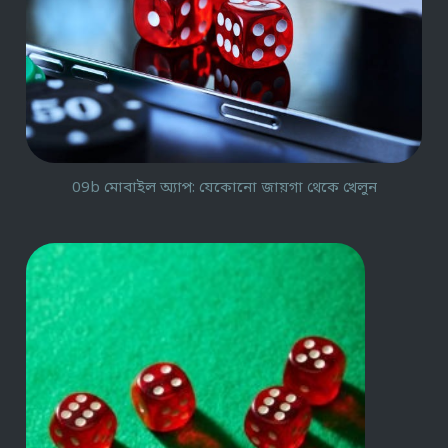
09b মোবাইল অ্যাপ: যেকোনো জায়গা থেকে খেলুন