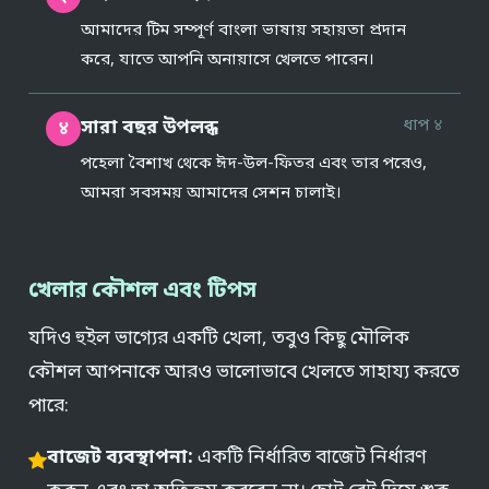
আমাদের টিম সম্পূর্ণ বাংলা ভাষায় সহায়তা প্রদান
করে, যাতে আপনি অনায়াসে খেলতে পারেন।
ধাপ ४
সারা বছর উপলব্ধ
४
পহেলা বৈশাখ থেকে ঈদ-উল-ফিতর এবং তার পরেও,
আমরা সবসময় আমাদের সেশন চালাই।
খেলার কৌশল এবং টিপস
যদিও হুইল ভাগ্যের একটি খেলা, তবুও কিছু মৌলিক
কৌশল আপনাকে আরও ভালোভাবে খেলতে সাহায্য করতে
পারে:
বাজেট ব্যবস্থাপনা:
একটি নির্ধারিত বাজেট নির্ধারণ