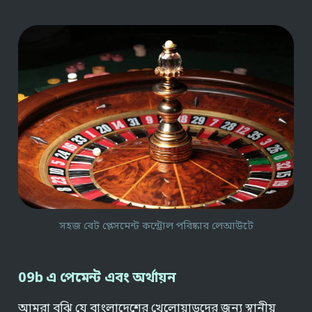
সহজ বেট প্লেসমেন্ট কন্ট্রোল পরিষ্কার লেআউটে
09b এ পেমেন্ট এবং অর্থায়ন
আমরা বুঝি যে বাংলাদেশের খেলোয়াড়দের জন্য স্থানীয়