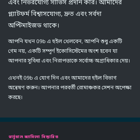
এবং নির্ভরযোগ্য সার্ভিস প্রদান করি। আমাদের
প্ল্যাটফর্ম বিশ্বাসযোগ্য, দ্রুত এবং সর্বদা
অপ্টিমাইজড থাকে।
আপনি যখন 09b এ হুইল খেলবেন, আপনি শুধু একটি
গেম নয়, একটি সম্পূর্ণ ইকোসিস্টেমের অংশ হবেন যা
আপনার সুবিধা এবং নিরাপত্তাকে সর্বোচ্চ অগ্রাধিকার দেয়।
এখনই 09b এ যোগ দিন এবং আমাদের হুইল বিভাগ
অন্বেষণ করুন। আপনার পরবর্তী রোমাঞ্চকর সেশন অপেক্ষা
করছে।
ভার্চুয়াল ক্যাসিনো বিস্তারিত