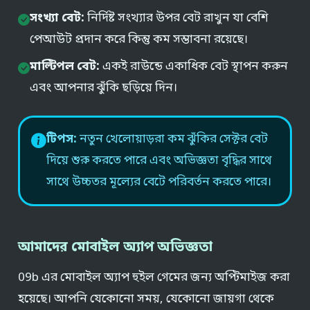
সংখ্যা বেট:
নির্দিষ্ট সংখ্যার উপর বেট রাখুন যা বেশি
পেআউট প্রদান করে কিন্তু কম সম্ভাবনা রয়েছে।
মাল্টিপল বেট:
একই রাউন্ডে একাধিক বেট স্থাপন করুন
এবং আপনার ঝুঁকি ছড়িয়ে দিন।
টিপস:
নতুন খেলোয়াড়রা কম ঝুঁকির সেক্টর বেট
দিয়ে শুরু করতে পারে এবং অভিজ্ঞতা বৃদ্ধির সাথে
সাথে উচ্চতর মূল্যের বেটে পরিবর্তন করতে পারে।
আমাদের মোবাইল অ্যাপ অভিজ্ঞতা
09b এর মোবাইল অ্যাপ হুইল গেমের জন্য অপ্টিমাইজ করা
হয়েছে। আপনি যেকোনো সময়, যেকোনো জায়গা থেকে