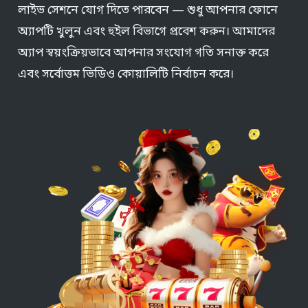
লাইভ সেশনে যোগ দিতে পারবেন — শুধু আপনার ফোনে
অ্যাপটি খুলুন এবং হুইল বিভাগে প্রবেশ করুন। আমাদের
অ্যাপ স্বয়ংক্রিয়ভাবে আপনার সংযোগ গতি সনাক্ত করে
এবং সর্বোত্তম ভিডিও কোয়ালিটি নির্বাচন করে।