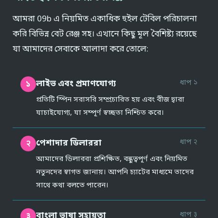
আমরা 09b এ নিয়মিত একাধিক হুইল টেবিল পরিচালনা
করি বিভিন্ন বেট রেঞ্জ সহ। এখানে কিছু মূল বৈশিষ্ট্য রয়েছে
যা আমাদের সেবাকে আলাদা করে তোলে:
ধাপ ১
লাইভ এবং প্রমাণযোগ্য
১
প্রতিটি স্পিন সরাসরি সম্প্রচারিত হয় এবং বীজ দ্বারা
যাচাইযোগ্য, যা সম্পূর্ণ স্বচ্ছতা নিশ্চিত করে।
ধাপ २
পেশাদার ডিলাররা
२
আমাদের ডিলাররা প্রশিক্ষিত, বন্ধুত্বপূর্ণ এবং নিয়মিত
নতুনদের স্বাগত জানায়। আপনি চ্যাটের মাধ্যমে তাদের
সাথে কথা বলতে পারেন।
ধাপ ३
বাংলা ভাষা সহায়তা
३