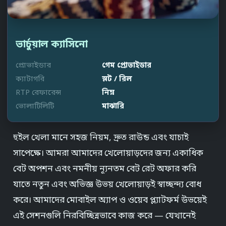
ভার্চুয়াল ক্যাসিনো
প্রোভাইডার
গেম প্রোভাইডার
ক্যাটাগরি
স্লট / রিল
RTP রেফারেন্স
নিম্ন
ভোলাটিলিটি
মাঝারি
হুইল খেলা মানে সহজ নিয়ম, দ্রুত রাউন্ড এবং যাচাই
সাপেক্ষে। আমরা আমাদের খেলোয়াড়দের জন্য একাধিক
বেট অপশন এবং নমনীয় ন্যূনতম বেট রেট অফার করি
যাতে নতুন এবং অভিজ্ঞ উভয় খেলোয়াড়ই স্বাচ্ছন্দ্য বোধ
করে। আমাদের মোবাইল অ্যাপ ও ওয়েব প্ল্যাটফর্ম উভয়েই
এই সেশনগুলি নিরবিচ্ছিন্নভাবে কাজ করে — যেখানেই