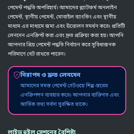
পেমেন্ট পদ্ধতি অপরিহার্য। আমাদের প্ল্যাটফর্ম অনলাইন
পেমেন্ট, স্থানীয় পেমেন্ট, মোবাইল ব্যাংকিং এবং স্থানীয়
মাধ্যম এর মাধ্যমে জমা এবং উত্তোলন সমর্থন করে। প্রতিটি
লেনদেন এনক্রিপ্ট করা এবং দ্রুত প্রক্রিয়া করা হয়। আপনি
আপনার প্রিয় পেমেন্ট পদ্ধতি নির্বাচন করে সুবিধাজনক
পরিমাণে বেট রাখতে পারেন।
নিরাপদ ও দ্রুত লেনদেন
আমাদের সমস্ত পেমেন্ট গেটওয়ে শিল্প-স্তরের
এনক্রিপশন ব্যবহার করে। আপনার ব্যক্তিগত এবং
আর্থিক তথ্য সর্বদা সুরক্ষিত থাকে।
লাইভ হুইল সেশনের বৈশিষ্ট্য