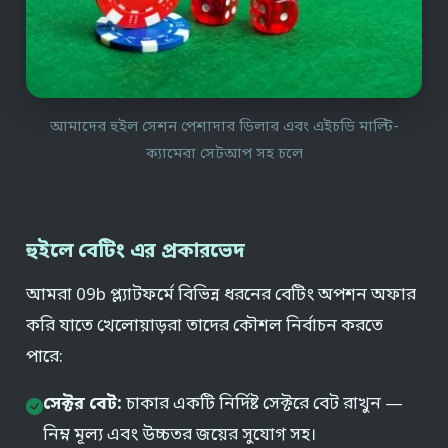
আমাদের হুইল সেশন পেশাদার ডিলার এবং এইচডি মাল্টি-
ক্যামেরা সেটআপ সহ চলে
হুইলে বেটিং এর প্রকারভেদ
আমরা 09b প্ল্যাটফর্মে বিভিন্ন ধরনের বেটিং অপশন অফার
করি যাতে খেলোয়াড়রা তাদের কৌশল নির্বাচন করতে
পারে:
সেক্টর বেট:
চাকার একটি নির্দিষ্ট সেক্টরে বেট রাখুন —
নিম্ন মূল্য এবং উচ্চতর জয়ের সুযোগ সহ।