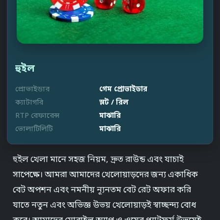
হুইল
প্রোভাইডার
গেম প্রোভাইডার
ক্যাটাগরি
স্লট / রিল
RTP রেফারেন্স
মাঝারি
ভোলাটিলিটি
মাঝারি
হুইল খেলা মানে সহজ নিয়ম, দ্রুত রাউন্ড এবং যাচাই
সাপেক্ষে। আমরা আমাদের খেলোয়াড়দের জন্য একাধিক
বেট অপশন এবং নমনীয় ন্যূনতম বেট রেট অফার করি
যাতে নতুন এবং অভিজ্ঞ উভয় খেলোয়াড়ই স্বাচ্ছন্দ্য বোধ