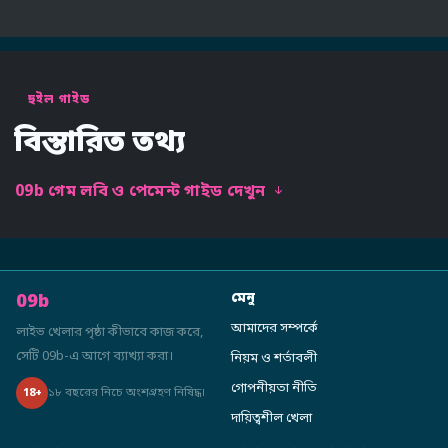
হুইল গাইড
বিস্তারিত তথ্য
09b গেম লবি ও পেমেন্ট গাইড দেখুন
09b
মেনু
আমাদের সম্পর্কে
লাইভ খেলার পৃষ্ঠা কীভাবে কাজ করে,
সেটি 09b-এ আগে ব্যাখ্যা করা।
নিয়ম ও শর্তাবলী
গোপনীয়তা নীতি
১৮ বছরের নিচে অংশগ্রহণ নিষিদ্ধ।
18+
দায়িত্বশীল খেলা