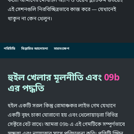
করে। আমাদের মোবাইল অ্যাপ ও ওয়েব প্ল্যাটফর্ম উভয়েই
এই সেশনগুলি নিরবিচ্ছিন্নভাবে কাজ করে — যেখানেই
থাকুন না কেন খেলুন।
পরিচিতি
বিস্তারিত আলোচনা
সারসংক্ষেপ
হুইল খেলার মূলনীতি এবং
09b
এর পদ্ধতি
হুইল একটি সরল কিন্তু রোমাঞ্চকর লাইভ গেম যেখানে
একটি বৃহৎ চাকা ঘোরানো হয় এবং খেলোয়াড়রা বিভিন্ন
সেক্টরে বেট রাখে। আমরা 09b এ এই গেমটিকে সম্পূর্ণভাবে
স্বচ্ছতা এবং ন্যায্যতার সাথে পরিচালনা করি। প্রতিটি স্পিন