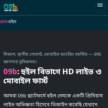
09b
হোম
›
হুইল
বিকাশ, স্থানীয় পেমেন্ট, মোবাইল ব্যাংকিং সমর্থিত — 09b
আপনার সুবিধামত।
09b
: হুইল বিভাগে HD লাইভ ও
মোবাইল ফার্স্ট
আমরা 09b প্ল্যাটফর্মে হুইল গেমকে একটি প্রিমিয়াম
লাইভ অভিজ্ঞতা হিসেবে ডিজাইন করেছি যেখানে