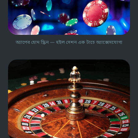
অ্যাপের হোম স্ক্রিন — হুইল সেশন এক টাচে অ্যাক্সেসযোগ্য