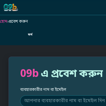
09b
হোম
›
প্রবেশ করুন
ফর্ম
09b
এ প্রবেশ করুন
ব্যবহারকারীর নাম বা ইমেইল