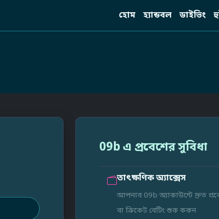
হোম
হ্যান্ডবল
ডাইভিং
হ
09b এ প্রবেশের সুবিধা
তাৎক্ষণিক অ্যাক্সেস
আপনার 09b অ্যাকাউন্টে দ্রুত প্
বা ক্রিকেট বেটিং শুরু করুন