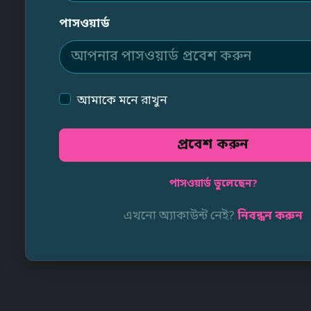
পাসওয়ার্ড
আমাকে মনে রাখুন
প্রবেশ করুন
পাসওয়ার্ড ভুলেছেন?
এখনো অ্যাকাউন্ট নেই?
নিবন্ধন করুন