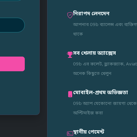
নিরাপদ লেনদেন
আপনার 09b ব্যালেন্স এবং ব্যক্তিগত
থাকে
সব খেলায় অ্যাক্সেস
09b এর রুলেট, ব্ল্যাকজ্যাক, Avi
অনেক কিছুতে খেলুন
মোবাইল-প্রথম অভিজ্ঞতা
09b অ্যাপ যেকোনো জায়গা থেকে 
অপ্টিমাইজ করা
স্থানীয় পেমেন্ট