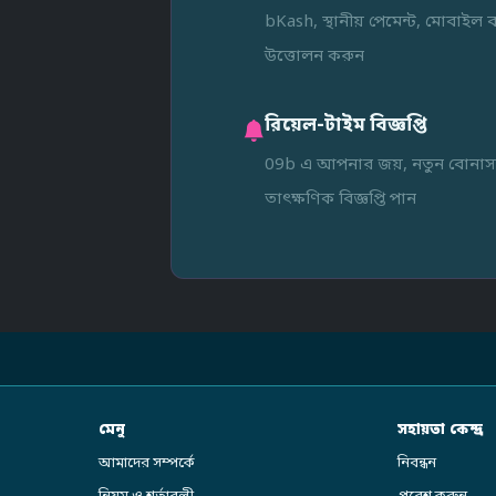
bKash, স্থানীয় পেমেন্ট, মোবাইল 
উত্তোলন করুন
রিয়েল-টাইম বিজ্ঞপ্তি
09b এ আপনার জয়, নতুন বোনাস
তাৎক্ষণিক বিজ্ঞপ্তি পান
মেনু
সহায়তা কেন্দ্র
আমাদের সম্পর্কে
নিবন্ধন