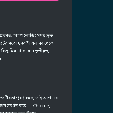
রথমত, অ্যাপ লোডিং সময় দ্রুত
লেটের মতো দূরবর্তী এলাকা থেকে
কিছু মিস না করেন। তৃতীয়ত,
।
়োজনীয়তা পূরণ করে, তাই আপনার
উজার সমর্থন করে — Chrome,