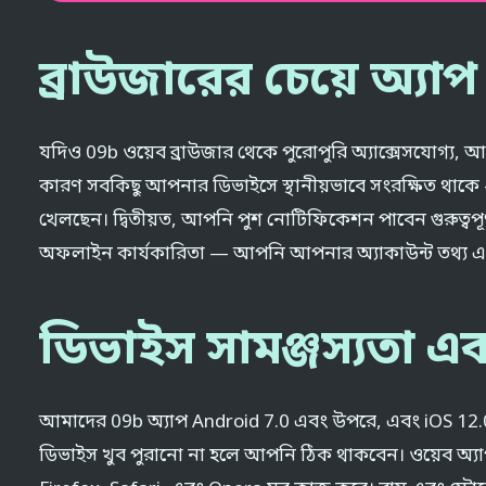
ব্রাউজারের চেয়ে অ্যা
যদিও 09b ওয়েব ব্রাউজার থেকে পুরোপুরি অ্যাক্সেসযোগ্য, 
কারণ সবকিছু আপনার ডিভাইসে স্থানীয়ভাবে সংরক্ষিত থাকে —
খেলছেন। দ্বিতীয়ত, আপনি পুশ নোটিফিকেশন পাবেন গুরুত্বপ
অফলাইন কার্যকারিতা — আপনি আপনার অ্যাকাউন্ট তথ্য এ
ডিভাইস সামঞ্জস্যতা এব
আমাদের 09b অ্যাপ Android 7.0 এবং উপরে, এবং iOS 12.0
ডিভাইস খুব পুরানো না হলে আপনি ঠিক থাকবেন। ওয়েব অ্য