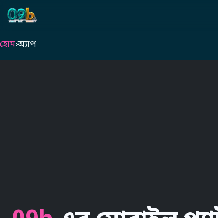
09b
হোম
›
অ্যাপ