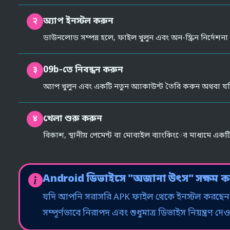
অ্যাপ ইনস্টল করুন
२
ডাউনলোড সম্পন্ন হলে, ফাইল খুলুন এবং অন-স্ক্রিন নির্দেশন
09b-তে নিবন্ধন করুন
३
অ্যাপ খুলুন এবং একটি নতুন অ্যাকাউন্ট তৈরি করুন অথবা 
খেলা শুরু করুন
४
বিকাশ, স্থানীয় পেমেন্ট বা মোবাইল ব্যাংকিংের মাধ্যমে এক
Android ডিভাইসে "অজানা উৎস" সক্ষম ক
যদি আপনি সরাসরি APK ফাইল থেকে ইনস্টল করছেন,
সম্পূর্ণভাবে নিরাপদ এবং শুধুমাত্র ডিভাইস নিয়ন্ত্রণ দে