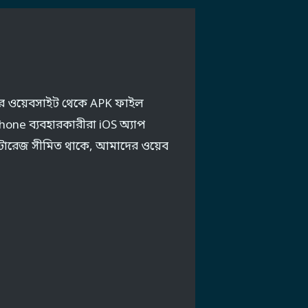
ের ওয়েবসাইট থেকে APK ফাইল
hone ব্যবহারকারীরা iOS অ্যাপ
্টোরেজ সীমিত থাকে, আমাদের ওয়েব