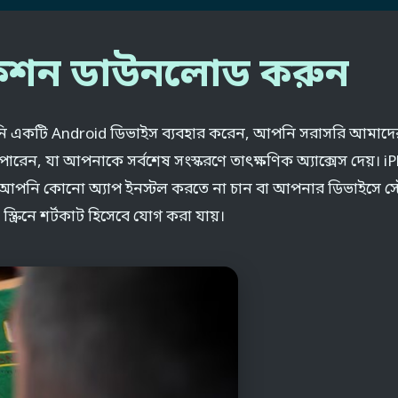
িকেশন ডাউনলোড করুন
পনি একটি Android ডিভাইস ব্যবহার করেন, আপনি সরাসরি আমাদ
েন, যা আপনাকে সর্বশেষ সংস্করণে তাৎক্ষণিক অ্যাক্সেস দেয়। iP
ি আপনি কোনো অ্যাপ ইনস্টল করতে না চান বা আপনার ডিভাইসে স
রিনে শর্টকাট হিসেবে যোগ করা যায়।