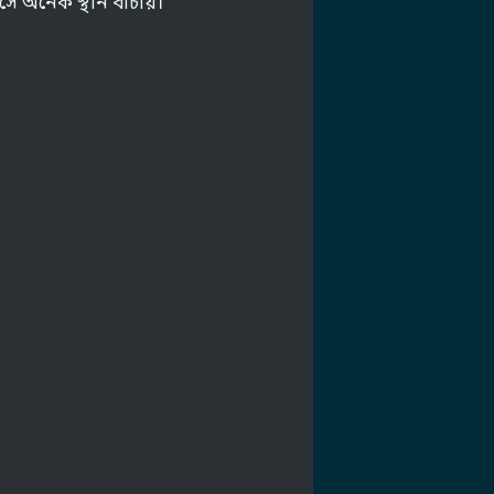
ে অনেক স্থান বাঁচায়।