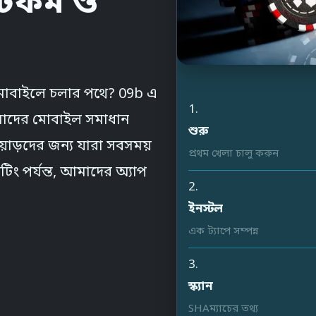
টফর্ম ও
মোবাইলে চলার পথে? 09b এ
মাদের মোবাইল সমাধান
শুরু
াড়দের জন্য যারা সবসময়
প্রথম খেলা চালু করুন
িং পর্যন্ত, আমাদের অ্যাপ
ইনস্টল
এক ট্যাপে সম্পন্ন
স্ক্যান
SHAম্যাচের তথ্য