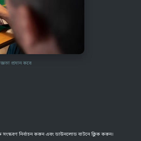
্ঞতা প্রদান করে
 সংস্করণ নির্বাচন করুন এবং ডাউনলোড বাটনে ক্লিক করুন।